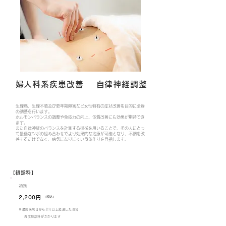
​婦人科系疾患改善
​自律神経調整
生理痛、生理不順及び更年期障害など女性特有の症状改善を目的に全身
の調整を行います。
ホルモンバランスの調整や免疫力の向上、体質改善にも効果が期待でき
ます。
また自律神経のバランスを計測する機械を用いることで、その人にとっ
て最適なツボの組み合わせでより効果的な治療が可能となり、不調を改
善するだけで
なく、病気になりにくい身体作りを目指します
。
​【初診料】
​初回
​2,200円
​（税込）
​※最終来院日から半年以上経過した場合
再度初診料がかかります