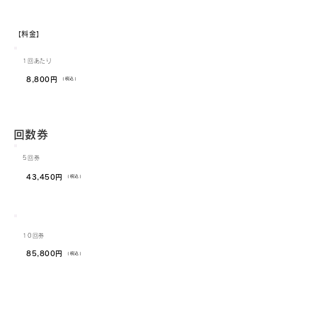
​【料金】
​1回あたり
​8,800円
​（税込）
​回数券
​5回券
​43,450円
​（税込）
​10
回券
​85,800円
​（税込）
​【キャンセル料金】